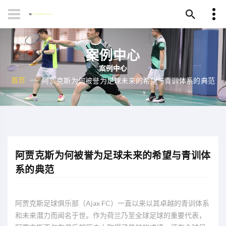
案例中心
首页
阿贾克斯为何被誉为足球未来的希望与青训体系的典范
阿贾克斯为何被誉为足球未来的希望与青训体
系的典范
阿贾克斯足球俱乐部（Ajax FC）一直以来以其卓越的青训体系
和未来潜力而闻名于世。作为荷兰乃至全球足球的重要代表，