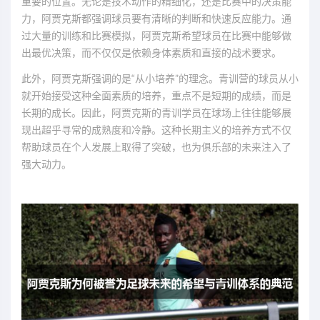
重要的位置。无论是技术动作的精细化，还是比赛中的决策能
力，阿贾克斯都强调球员要有清晰的判断和快速反应能力。通
过大量的训练和比赛模拟，阿贾克斯希望球员在比赛中能够做
出最优决策，而不仅仅是依赖身体素质和直接的战术要求。
此外，阿贾克斯强调的是“从小培养”的理念。青训营的球员从小
就开始接受这种全面素质的培养，重点不是短期的成绩，而是
长期的成长。因此，阿贾克斯的青训学员在球场上往往能够展
现出超乎寻常的成熟度和冷静。这种长期主义的培养方式不仅
帮助球员在个人发展上取得了突破，也为俱乐部的未来注入了
强大动力。