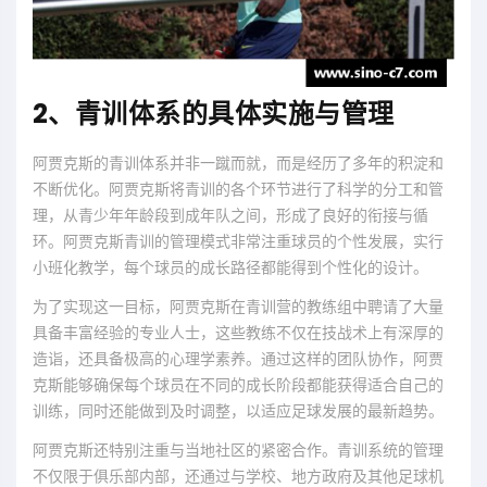
2、青训体系的具体实施与管理
阿贾克斯的青训体系并非一蹴而就，而是经历了多年的积淀和
不断优化。阿贾克斯将青训的各个环节进行了科学的分工和管
理，从青少年年龄段到成年队之间，形成了良好的衔接与循
环。阿贾克斯青训的管理模式非常注重球员的个性发展，实行
小班化教学，每个球员的成长路径都能得到个性化的设计。
为了实现这一目标，阿贾克斯在青训营的教练组中聘请了大量
具备丰富经验的专业人士，这些教练不仅在技战术上有深厚的
造诣，还具备极高的心理学素养。通过这样的团队协作，阿贾
克斯能够确保每个球员在不同的成长阶段都能获得适合自己的
训练，同时还能做到及时调整，以适应足球发展的最新趋势。
阿贾克斯还特别注重与当地社区的紧密合作。青训系统的管理
不仅限于俱乐部内部，还通过与学校、地方政府及其他足球机