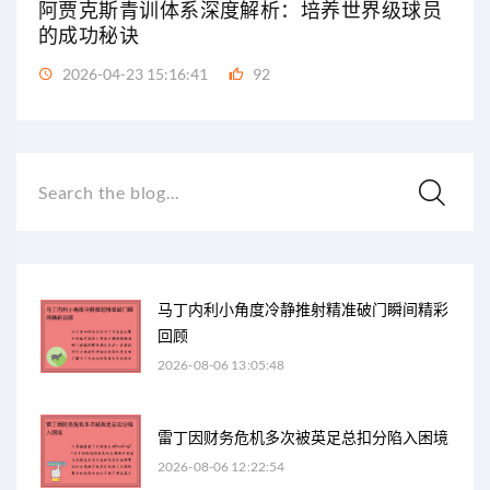
阿贾克斯青训体系深度解析：培养世界级球员
的成功秘诀
2026-04-23 15:16:41
92
Search the blog...
马丁内利小角度冷静推射精准破门瞬间精彩
回顾
2026-08-06 13:05:48
雷丁因财务危机多次被英足总扣分陷入困境
2026-08-06 12:22:54