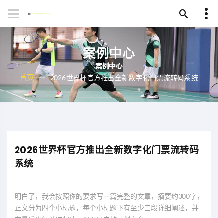
案例中心
首页
2026世界杯官方推出全新数字化门票流转码系统
2026世界杯官方推出全新数字化门票流转码
系统
明白了，我会按照你的要求写一篇完整的文章，摘要约300字，
正文分为四个小标题，每个小标题下有至少三段详细阐述，并