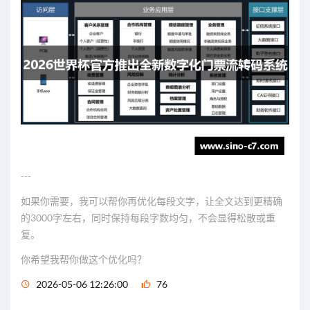
---
如果你需要，我可以帮你再优化每段文字，让全文达到更精确
的3000字左右，同时保持每段字数均匀，不会显得松散或重
复。
你希望我帮你做这个优化吗？
2026-05-06 12:26:00
76