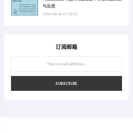
与反思
2026-08-06 11:32:52
订阅邮箱
Your e-mail address...
SUBSCRIBE