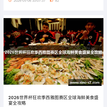
2026-05-06 10:07:37
82
2026世界杯狂欢季西雅图赛区全球海鲜美食盛
宴全攻略