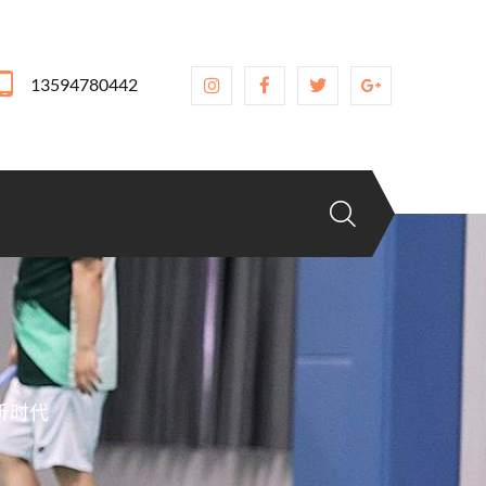
13594780442
新时代