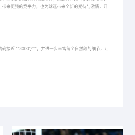
上带来更强的竞争力，也为球迷带来全新的期待与激情，开
接近 **3000字**，并进一步丰富每个自然段的细节，让