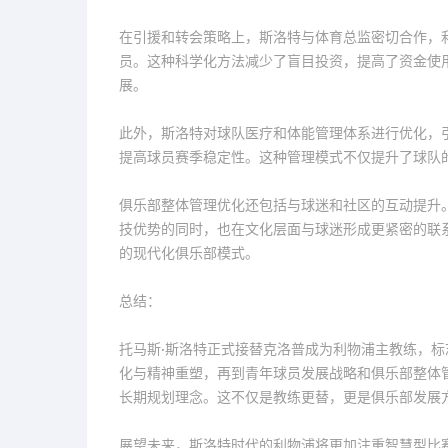
在引援和转会策略上，斯洛特与体育总监密切合作，
员。这种科学化方法减少了盲目投资，提高了资金使
展。
此外，斯洛特对球队医疗和体能管理体系进行优化，
提高球员赛季稳定性。这种管理模式不仅提升了球队
俱乐部整体管理优化还包括与球迷和社区的互动提升
技优势的同时，也在文化层面与球迷形成更紧密的联
的现代化俱乐部模式。
总结：
托马斯·斯洛特正式接替克洛普成为利物浦主教练，
化与精神重塑，再到青年球员发展战略和俱乐部整体
长期规划理念。这不仅是教练更替，更是俱乐部发展
展望未来，斯洛特时代的利物浦将更加注重智慧型比