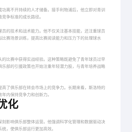
成功离不开持续的人才储备。接手利物浦后，他立即对青训
级竞争标准的成长路径。
球员的技术和战术能力。他不仅关注基本技能，还注重球员
拟比赛场景训练，提高比赛阅读能力和压力下的处理球水
队的比赛中获得实战经验。这种策略既避免了青年球员过早
俱乐部的引援政策也开始注重年轻潜力股，与青年培养战略
提高了俱乐部在转会市场上的竞争力。长期来看，斯洛特的
数年内保持竞争力和创新力。
优化
深刻影响俱乐部整体运营。他强调科学化管理和数据驱动决
系统，使俱乐部运行更加高效。