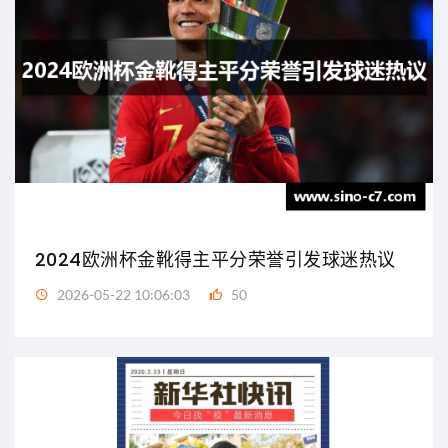
2024欧洲杯金靴得主平分荣誉引发球迷热议
2026-05-22 10:06:03
50