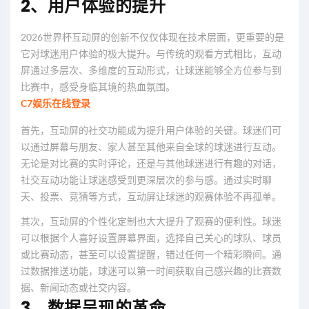
2、用户体验的提升
2026世界杯互动屏的创新不仅仅体现在技术层面，更重要的是
它对球迷用户体验的极大提升。与传统的观看方式相比，互动
屏通过多层次、多维度的互动形式，让球迷能够全方位参与到
比赛中，感受身临其境的热血氛围。
C7娱乐在线登录
首先，互动屏的社交功能成为提升用户体验的关键。球迷们可
以通过屏幕与朋友、家人甚至其他来自全球的球迷进行互动。
无论是对比赛的实时评论，还是与其他球迷进行有趣的对话，
社交互动功能让球迷感受到更深层次的参与感。通过实时聊
天、投票、竞猜等方式，互动屏让球迷的观赛体验不再孤单。
其次，互动屏的个性化定制也大大提升了观赛的便利性。球迷
可以根据个人喜好设置屏幕界面，选择自己关心的球队、球员
或比赛动态，甚至可以设置提醒，错过任何一个精彩瞬间。通
过数据推送功能，球迷可以第一时间获取自己感兴趣的比赛数
据、新闻动态或社交内容。
3、数据呈现的革命