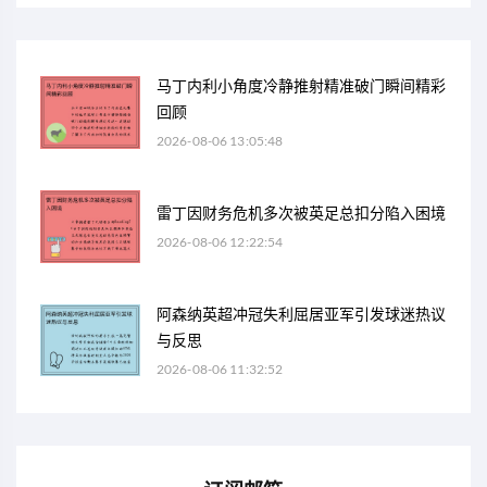
马丁内利小角度冷静推射精准破门瞬间精彩
回顾
2026-08-06 13:05:48
雷丁因财务危机多次被英足总扣分陷入困境
2026-08-06 12:22:54
阿森纳英超冲冠失利屈居亚军引发球迷热议
与反思
2026-08-06 11:32:52