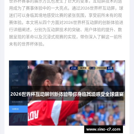
世界杯赛事的展示方式也发生了巨大的变革，互动屏技术的运
用成为了赛事体验中的一大亮点。通过2026世界杯互动屏，球
迷们可以身临其境地感受比赛的紧张氛围，享受前所未有的观
赛体验。本文将从四个方面对2026世界杯互动屏的创新体验进
行详细阐述，分别为互动屏技术的突破、用户体验的提升、数
据呈现的革命以及沉浸式观赛的实现，带你深入了解这一前所
未有的世界杯体验。