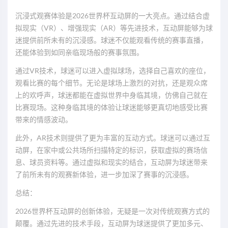
沉浸式观赛体验是2026世界杯互动屏的一大亮点。通过结合虚
拟现实（VR）、增强现实（AR）等先进技术，互动屏能够为球
迷提供前所未有的沉浸感。球迷不仅能观看传统的赛事直播，
还能体验到如同亲临现场般的赛事氛围。
通过VR技术，球迷可以进入虚拟球场，选择自己喜欢的座位，
观看比赛的每个细节。无论是球场上激烈的对抗，还是观众席
上的欢呼声，球迷都能在虚拟世界中身临其境，仿佛自己就在
比赛现场。这种身临其境的体验让球迷能够更真切地感受比赛
带来的情感波动。
此外，AR技术则提供了更为丰富的互动方式。球迷可以通过互
动屏，在家中或公共场所扫描特定的标识，获取虚拟的赛场信
息、球员资料等。通过虚拟和现实的结合，互动屏为球迷带来
了前所未有的观赛新体验，进一步加深了赛事的沉浸感。
总结：
2026世界杯互动屏的创新体验，无疑是一次对传统观赛方式的
颠覆。通过先进的技术手段，互动屏为球迷提供了更加多元、