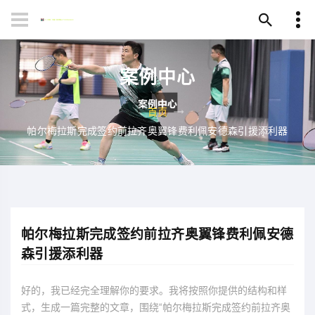
案例中心
首页
帕尔梅拉斯完成签约前拉齐奥翼锋费利佩安德森引援添利器
帕尔梅拉斯完成签约前拉齐奥翼锋费利佩安德
森引援添利器
好的，我已经完全理解你的要求。我将按照你提供的结构和样
式，生成一篇完整的文章，围绕“帕尔梅拉斯完成签约前拉齐奥