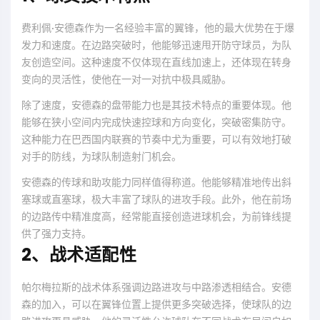
费利佩·安德森作为一名经验丰富的翼锋，他的最大优势在于爆
发力和速度。在边路突破时，他能够迅速甩开防守球员，为队
友创造空间。这种速度不仅体现在直线加速上，还体现在转身
变向的灵活性，使他在一对一对抗中极具威胁。
除了速度，安德森的盘带能力也是其技术特点的重要体现。他
能够在狭小空间内完成快速控球和方向变化，突破密集防守。
这种能力在巴西国内联赛的节奏中尤为重要，可以有效地打破
对手的防线，为球队制造射门机会。
安德森的传球和助攻能力同样值得称道。他能够精准地传出斜
塞球或直塞球，极大丰富了球队的进攻手段。此外，他在前场
的边路传中精准度高，经常能直接创造进球机会，为前锋线提
供了强力支持。
2、战术适配性
帕尔梅拉斯的战术体系强调边路进攻与中路渗透相结合。安德
森的加入，可以在翼锋位置上提供更多突破选择，使球队的边