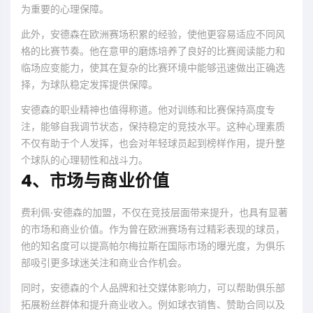
为重要的心理保障。
此外，安德森在欧洲赛场积累的经验，使他更容易适应不同风
格的比赛节奏。他在意甲的磨炼培养了良好的比赛阅读能力和
临场应变能力，使其在复杂的比赛环境中能够迅速做出正确选
择，为球队稳定发挥提供保障。
安德森的职业精神也值得称道。他对训练和比赛保持高度专
注，能够自我调节状态，保持稳定的竞技水平。这种心理素质
不仅有助于个人发挥，也会对年轻球员起到榜样作用，提升整
个球队的心理韧性和战斗力。
4、市场与商业价值
费利佩·安德森的加盟，不仅在竞技层面带来提升，也具有显著
的市场和商业价值。作为曾在欧洲赛场有过精彩表现的球员，
他的知名度可以提高帕尔梅拉斯在国际市场的曝光度，为俱乐
部吸引更多球迷关注和商业合作机会。
同时，安德森的个人品牌和社交媒体影响力，可以帮助俱乐部
拓展粉丝群体和提升商业收入。例如球衣销售、赞助合同以及