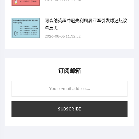
阿森纳英超冲冠失利屈居亚军引发球迷热议
与反思
2026-08-06 11:32:52
订阅邮箱
Your e-mail address...
SUBSCRIBE