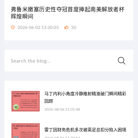
弗鲁米嫩塞历史性夺冠首度捧起南美解放者杯
辉煌瞬间
2026-06-02 13:20:03
50
Search the blog...
马丁内利小角度冷静推射精准破门瞬间精彩
回顾
2026-08-06 13:05:48
雷丁因财务危机多次被英足总扣分陷入困境
2026-08-06 12:22:54