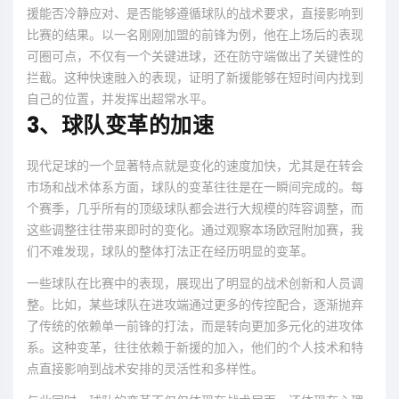
援能否冷静应对、是否能够遵循球队的战术要求，直接影响到
比赛的结果。以一名刚刚加盟的前锋为例，他在上场后的表现
可圈可点，不仅有一个关键进球，还在防守端做出了关键性的
拦截。这种快速融入的表现，证明了新援能够在短时间内找到
自己的位置，并发挥出超常水平。
3、球队变革的加速
现代足球的一个显著特点就是变化的速度加快，尤其是在转会
市场和战术体系方面，球队的变革往往是在一瞬间完成的。每
个赛季，几乎所有的顶级球队都会进行大规模的阵容调整，而
这些调整往往带来即时的变化。通过观察本场欧冠附加赛，我
们不难发现，球队的整体打法正在经历明显的变革。
一些球队在比赛中的表现，展现出了明显的战术创新和人员调
整。比如，某些球队在进攻端通过更多的传控配合，逐渐抛弃
了传统的依赖单一前锋的打法，而是转向更加多元化的进攻体
系。这种变革，往往依赖于新援的加入，他们的个人技术和特
点直接影响到战术安排的灵活性和多样性。