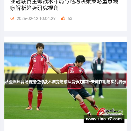
亚冠联赛主帅战术布局与临场决策策略重点观
察解析趋势研究视角
2026-02-12 10:04:29
63