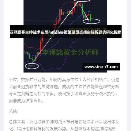
不过，数据并非万能，如何将其与主帅个人经验相结合，仍是
当前亚冠执教中的关键课题。成功的主帅往往能够在理性分析
与直觉判断之间找到平衡，使科技手段真正服务于战术执行，
而非成为决策负担。
总结：
总体来看，亚冠联赛主帅的战术布局与临场决策正呈现出体系
化、精细化和科技化的发展趋势。从整体战术构建到临场应