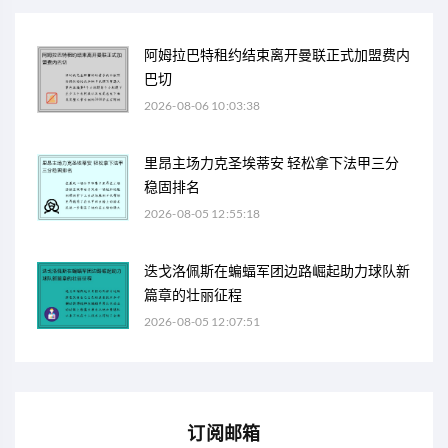
阿姆拉巴特租约结束离开曼联正式加盟费内
巴切
2026-08-06 10:03:38
里昂主场力克圣埃蒂安 轻松拿下法甲三分
稳固排名
2026-08-05 12:55:18
迭戈洛佩斯在蝙蝠军团边路崛起助力球队新
篇章的壮丽征程
2026-08-05 12:07:51
订阅邮箱