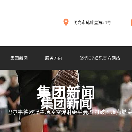
明光市轧胖星海54号
集团新闻
服务方向
咨询C7娱乐官方网站
集团新闻
巴尔韦德欧冠主场凌空爆射绝平曼城 打破困境点燃