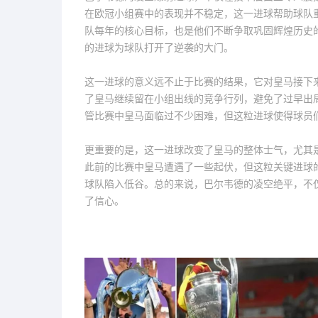
在欧冠小组赛中的表现并不稳定，这一进球帮助球队
队每年的核心目标，也是他们不断争取巩固辉煌历史
的进球为球队打开了逆袭的大门。
这一进球的意义远不止于比赛的结果，它对皇马接下
了皇马继续留在小组出线的竞争行列，避免了过早出
管比赛中皇马面临过不少困难，但这粒进球使得球员
更重要的是，这一进球改变了皇马的整体士气，尤其
此前的比赛中皇马遭遇了一些起伏，但这粒关键进球
球队陷入低谷。总的来说，巴尔韦德的凌空绝平，不
了信心。