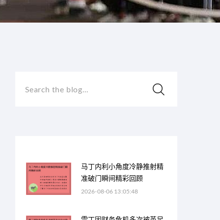
Search the blog...
马丁内利小角度冷静推射精
准破门瞬间精彩回顾
2026-08-06 13:05:48
雷丁因财务危机多次被英足