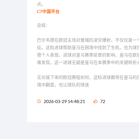
点。
C7中国平台
总结：
巴尔韦德在欧冠主场对曼城的凌空爆射，不仅仅是一
征。这粒进球帮助皇马在困境中找到了生机，也为球
德个人表现、进球对皇马赛季前景的影响、皇马在欧
难发现，这一进球无疑是皇马在本赛季中的关键转折
无论接下来的欧冠赛程如何，这粒进球都将在皇马的
境中翻盘，也让球队的球迷
2026-03-29 14:48:21
72