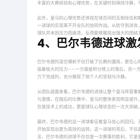
丰富的大赛经验和心理优势，在关键时刻保持冷静，
此外，皇马的心理优势还体现在球员间的互相信任和
一进球的实现离不开全队的协同作战。从防守到进攻
球队并未因压力而崩溃，反而能够展现出强大的团结
4、巴尔韦德进球激
巴尔韦德的凌空爆射不仅打破了比赛的僵局，更在心
临着极大的压力——一方面是积分榜上的落后，另一
力下完成的，充分展现了他个人的坚韧与冷静。
从团队层面来看，巴尔韦德的进球让整个皇马阵营重
与激情，在随后的比赛中，皇马的整体表现明显提升
仅是技术上的成功，更是球队心理状态的一次大突破
最终，巴尔韦德的这一进球象征着皇马信心的回归。
开始显现出更为高效的运转。这一进球的背后，不仅
言，巴尔韦德的进球不仅仅是一次赛事的胜利，它是