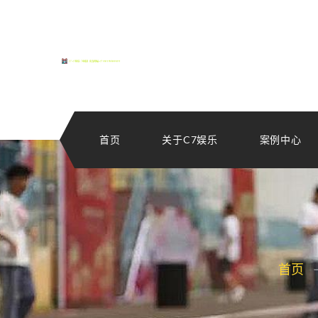
首页
关于C7娱乐
案例中心
首页