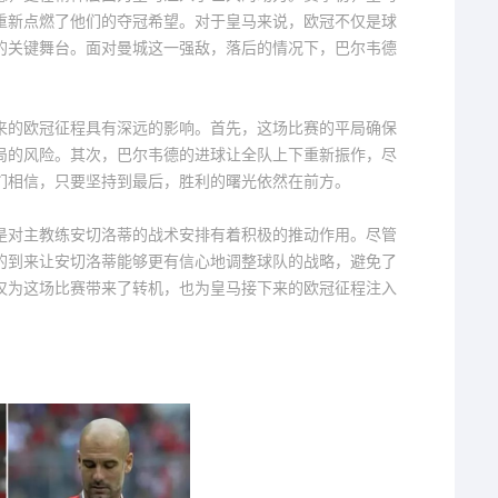
重新点燃了他们的夺冠希望。对于皇马来说，欧冠不仅是球
的关键舞台。面对曼城这一强敌，落后的情况下，巴尔韦德
来的欧冠征程具有深远的影响。首先，这场比赛的平局确保
局的风险。其次，巴尔韦德的进球让全队上下重新振作，尽
们相信，只要坚持到最后，胜利的曙光依然在前方。
是对主教练安切洛蒂的战术安排有着积极的推动作用。尽管
的到来让安切洛蒂能够更有信心地调整球队的战略，避免了
仅为这场比赛带来了转机，也为皇马接下来的欧冠征程注入