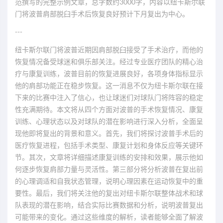
范撰写的完整示例文章，总字数约3000字，内容以纽卡斯尔联
门将波普肩部脱臼手术后恢复良好预计下月复出为中心。
---
纽卡斯尔联门将波普近期因肩部脱臼接受了手术治疗，而他的
恢复情况备受球迷和俱乐部关注。经过专业医疗团队的精心治
疗与康复训练，波普目前的恢复进展良好，各项身体指标显示
他的肩部功能正在稳步恢复。这一消息不仅为纽卡斯尔联在接
下来的比赛中注入了信心，也让球迷们对球队门将阵容的稳定
性充满期待。本文将从四个方面对波普的手术恢复情况、康复
训练、心理状态以及对球队的潜在影响进行深入分析，全面呈
现他即将复出的背景和意义。首先，我们将探讨波普手术后的
医疗恢复进程，包括手术类型、康复计划和身体反应等关键环
节。其次，文章将详细描述康复训练的安排和效果，展示他如
何逐步恢复肩部力量与灵活性。第三部分将分析波普在复出前
的心理调适和自我状态管理，说明心理因素在运动恢复中的重
要性。最后，我们将关注他的复出对纽卡斯尔联整体战术和球
队表现的潜在影响，结合实际比赛数据和分析，说明波普复出
可能带来的变化。通过这些维度的解析，读者能够全面了解波