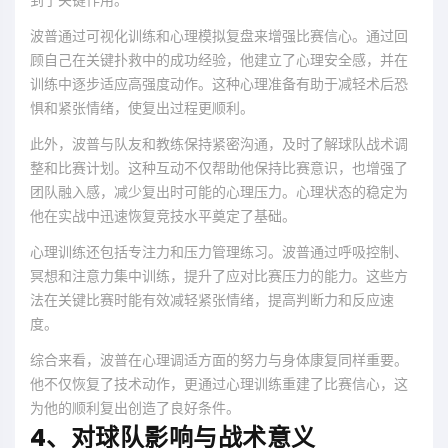
波普通过可视化训练和心理模拟复盘来增强比赛信心。通过回
顾自己在关键扑救中的成功经验，他建立了心理安全感，并在
训练中逐步适应高强度动作。这种心理准备有助于减轻术后恐
惧和紧张情绪，使复出过程更顺利。
此外，波普与队友和教练保持紧密沟通，及时了解球队战术调
整和比赛计划。这种互动不仅帮助他保持比赛意识，也增强了
团队融入感，减少复出时可能的心理压力。心理状态的稳定为
他在实战中迅速恢复竞技水平奠定了基础。
心理训练还包括专注力和压力管理练习。波普通过呼吸控制、
冥想和注意力集中训练，提升了应对比赛压力的能力。这些方
法在关键比赛时能有效减轻紧张情绪，提高判断力和反应速
度。
综合来看，波普在心理调适方面的努力与身体康复同样重要。
他不仅恢复了技术动作，更通过心理训练重建了比赛信心，这
为他的顺利复出创造了良好条件。
4、对球队影响与战术意义