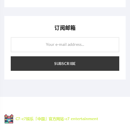
订阅邮箱
Your e-mail address...
SUBSCRIBE