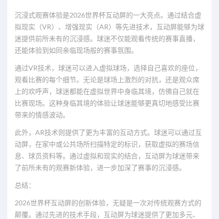
沉浸式观赛体验是2026世界杯互动屏的一大亮点。通过结合虚
拟现实（VR）、增强现实（AR）等先进技术，互动屏能够为球
迷提供前所未有的沉浸感。球迷不仅能观看传统的赛事直播，
还能体验到如同亲临现场般的赛事氛围。
通过VR技术，球迷可以进入虚拟球场，选择自己喜欢的座位，
观看比赛的每个细节。无论是球场上激烈的对抗，还是观众席
上的欢呼声，球迷都能在虚拟世界中身临其境，仿佛自己就在
比赛现场。这种身临其境的体验让球迷能够更真切地感受比赛
带来的情感波动。
此外，AR技术则提供了更为丰富的互动方式。球迷可以通过互
动屏，在家中或公共场所扫描特定的标识，获取虚拟的赛场信
息、球员资料等。通过虚拟和现实的结合，互动屏为球迷带来
了前所未有的观赛新体验，进一步加深了赛事的沉浸感。
总结：
2026世界杯互动屏的创新体验，无疑是一次对传统观赛方式的
颠覆。通过先进的技术手段，互动屏为球迷提供了更加多元、