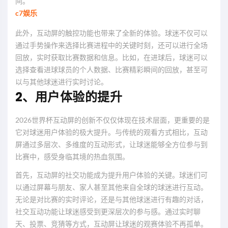
间。
c7娱乐
此外，互动屏的触控功能也带来了全新的体验。球迷不仅可以
通过手势操作来选择比赛进程中的关键时刻，还可以进行全场
回放，实时获取比赛数据和信息。比如，在进球后，球迷可以
选择查看进球球员的个人数据、比赛精彩瞬间的回放，甚至可
以与其他球迷进行实时讨论。
2、用户体验的提升
2026世界杯互动屏的创新不仅仅体现在技术层面，更重要的是
它对球迷用户体验的极大提升。与传统的观看方式相比，互动
屏通过多层次、多维度的互动形式，让球迷能够全方位参与到
比赛中，感受身临其境的热血氛围。
首先，互动屏的社交功能成为提升用户体验的关键。球迷们可
以通过屏幕与朋友、家人甚至其他来自全球的球迷进行互动。
无论是对比赛的实时评论，还是与其他球迷进行有趣的对话，
社交互动功能让球迷感受到更深层次的参与感。通过实时聊
天、投票、竞猜等方式，互动屏让球迷的观赛体验不再孤单。