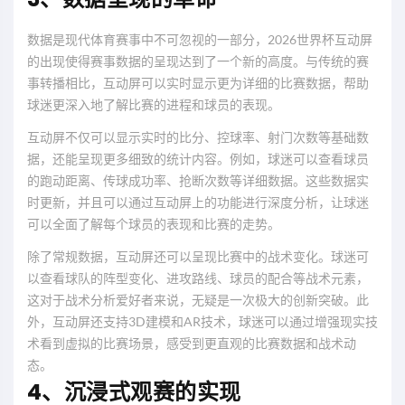
数据是现代体育赛事中不可忽视的一部分，2026世界杯互动屏
的出现使得赛事数据的呈现达到了一个新的高度。与传统的赛
事转播相比，互动屏可以实时显示更为详细的比赛数据，帮助
球迷更深入地了解比赛的进程和球员的表现。
互动屏不仅可以显示实时的比分、控球率、射门次数等基础数
据，还能呈现更多细致的统计内容。例如，球迷可以查看球员
的跑动距离、传球成功率、抢断次数等详细数据。这些数据实
时更新，并且可以通过互动屏上的功能进行深度分析，让球迷
可以全面了解每个球员的表现和比赛的走势。
除了常规数据，互动屏还可以呈现比赛中的战术变化。球迷可
以查看球队的阵型变化、进攻路线、球员的配合等战术元素，
这对于战术分析爱好者来说，无疑是一次极大的创新突破。此
外，互动屏还支持3D建模和AR技术，球迷可以通过增强现实技
术看到虚拟的比赛场景，感受到更直观的比赛数据和战术动
态。
4、沉浸式观赛的实现