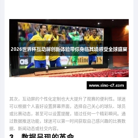
其次，互动屏的个性化定制也大大提升了观赛的便利性。球迷
可以根据个人喜好设置屏幕界面，选择自己关心的球队、球员
或比赛动态，甚至可以设置提醒，错过任何一个精彩瞬间。通
过数据推送功能，球迷可以第一时间获取自己感兴趣的比赛数
据、新闻动态或社交内容。
3、数据呈现的革命