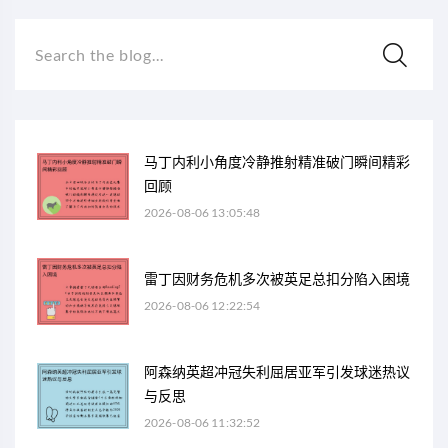
Search the blog...
马丁内利小角度冷静推射精准破门瞬间精彩
回顾
2026-08-06 13:05:48
雷丁因财务危机多次被英足总扣分陷入困境
2026-08-06 12:22:54
阿森纳英超冲冠失利屈居亚军引发球迷热议
与反思
2026-08-06 11:32:52