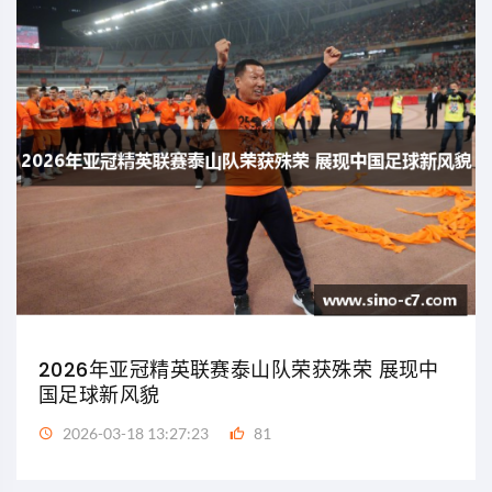
2026年亚冠精英联赛泰山队荣获殊荣 展现中
国足球新风貌
2026-03-18 13:27:23
81