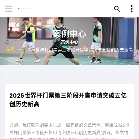
案例中心
首页
2026世界杯门票第三阶段开售申请突破五亿创历史新高
2026世界杯门票第三阶段开售申请突破五亿
创历史新高
好的，我按照你的要求生成一篇完整的文章示例，围绕“2026世
界杯门票第三阶段开售申请突破五亿创历史新高”展开，全文约