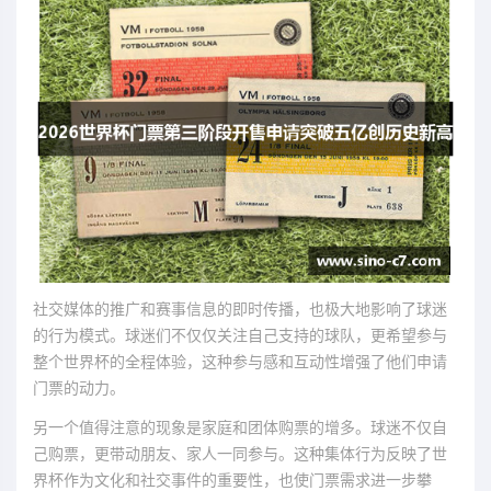
社交媒体的推广和赛事信息的即时传播，也极大地影响了球迷
的行为模式。球迷们不仅仅关注自己支持的球队，更希望参与
整个世界杯的全程体验，这种参与感和互动性增强了他们申请
门票的动力。
另一个值得注意的现象是家庭和团体购票的增多。球迷不仅自
己购票，更带动朋友、家人一同参与。这种集体行为反映了世
界杯作为文化和社交事件的重要性，也使门票需求进一步攀