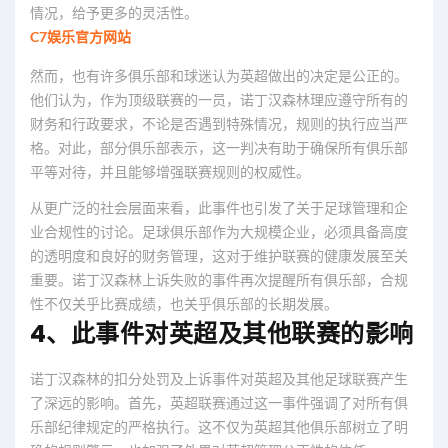
情况，给予更多的灵活性。
C7娱乐官方网站
然而，也有许多俱乐部和球迷认为英超做出的决定是公正的。
他们认为，作为顶级联赛的一员，诺丁汉森林理应遵守所有的
财务和行政要求，不论是否遇到特殊情况，规则的执行应当严
格。对此，部分俱乐部表示，这一判决有助于确保所有俱乐部
平等对待，并且能够增强联赛规则的权威性。
从更广泛的社会层面来看，此事件也引发了关于足球管理和企
业合规性的讨论。足球俱乐部作为大规模企业，必须具备高度
的透明度和良好的财务管理，这对于维护联赛的健康发展至关
重要。诺丁汉森林上诉失败的事件再次提醒所有俱乐部，合规
性不仅关乎比赛成绩，也关乎俱乐部的长期发展。
4、此事件对英超及其他联赛的影响
诺丁汉森林的扣分处罚及上诉事件对英超及其他足球联赛产生
了深远的影响。首先，英超联赛通过这一事件强调了对所有俱
乐部纪律规定的严格执行。这不仅为英超其他俱乐部树立了明