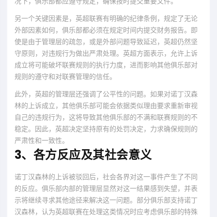
况下，俱乐部都应遵守规定，确保按时提交重要文件。
另一个关键因素是，英超联赛有明确的纪律条例，规定了无论
外部因素如何，俱乐部都必须在规定时间内提交财务报告。即
使是由于管理层的疏忽，或是外部问题导致延迟，英超仍然坚
守原则，对违规行为做出严肃处理。英超方面表示，允许上诉
成立将可能破坏联赛规则的执行力度，进而影响其他俱乐部对
规则的遵守和对联赛管理的信任。
此外，英超的管理层还强调了公平性的问题。如果对诺丁汉森
林的上诉成立，其他俱乐部可能会依据类似理由要求重新审视
自己的违规行为，这将导致其他俱乐部的不满和联赛规则的不
稳定。因此，英超决定坚持原有的处罚决定，力求确保规则的
严肃性和一致性。
3、各方反应及其社会意义
诺丁汉森林的上诉被驳回后，社会各界对这一事件产生了不同
的反应。俱乐部内部的管理层显然对这一结果感到失望，并表
示将继续寻求其他途径来解决这一问题。部分俱乐部支持诺丁
汉森林，认为英超联赛在处理这类情况时应考虑俱乐部的特殊